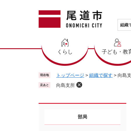
ペ
メ
ー
ニ
ジ
ュ
の
ー
組織
先
を
頭
飛
で
ば
くらし
子ども・教
す
し
。
て
本
文
トップページ
>
組織で探す
>
向島
現在地
へ
向島支所
足あと
部局