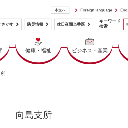
Foreign language
Engl
本文へ
キーワード
でさがす
防災情報
休日夜間当番医
検索
育
健康・福祉
ビジネス・産業
支所
本
文
向島支所