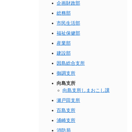
企画財政部
総務部
市民生活部
福祉保健部
産業部
建設部
因島総合支所
御調支所
向島支所
向島支所しまおこし課
瀬戸田支所
百島支所
浦崎支所
消防局