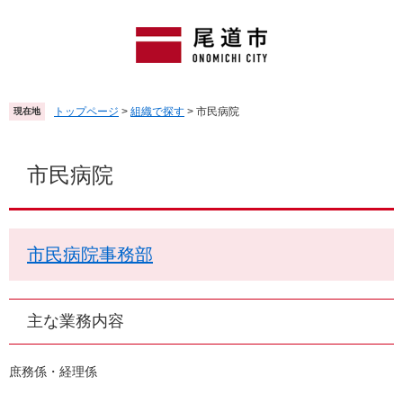
ペ
メ
ー
ニ
ジ
ュ
の
ー
先
を
頭
飛
トップページ
>
組織で探す
>
市民病院
現在地
で
ば
す
し
本
。
て
文
市民病院
本
文
へ
市民病院事務部
主な業務内容
庶務係・経理係