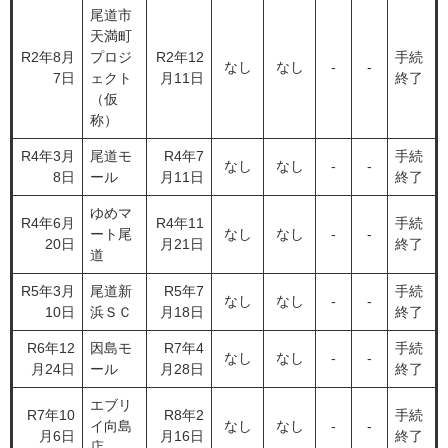
尾道市
天満町
R2年8月
プロジ
R2年12
手続
なし
なし
-
-
7日
ェクト
月11日
終了
（仮
称）
R4年3月
尾道モ
R4年7
手続
なし
なし
-
-
8日
ール
月11日
終了
ゆめマ
R4年6月
R4年11
手続
ート尾
なし
なし
-
-
20日
月21日
終了
道
R5年3月
尾道新
R5年7
手続
なし
なし
-
-
10日
浜ＳＣ
月18日
終了
R6年12
因島モ
R7年4
手続
なし
なし
‐
‐
月24日
ール
月28日
終了
エブリ
R7年10
R8年2
手続
イ向島
なし
なし
-
-
月6日
月16日
終了
店