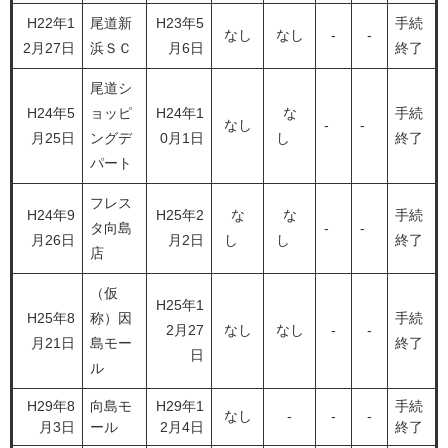
H22年1
尾道新
H23年5
手続
なし
なし
-
-
2月27日
浜ＳＣ
月6日
終了
尾道シ
H24年5
ョッピ
H24年1
な
手続
なし
‐
‐
月25日
ングデ
0月1日
し
終了
パート
フレス
H24年9
H25年2
な
な
手続
タ向島
‐
‐
月26日
月2日
し
し
終了
店
（仮
H25年1
H25年8
称）因
手続
2月27
なし
なし
‐
‐
月21日
島モー
終了
日
ル
H29年8
向島モ
H29年1
手続
なし
‐
‐
‐
月3日
ール
2月4日
終了