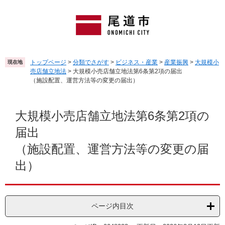
ペ
メ
ー
ニ
ジ
ュ
の
ー
先
を
頭
飛
トップページ
>
分類でさがす
>
ビジネス・産業
>
産業振興
>
大規模小
現在地
で
ば
売店舗立地法
>
大規模小売店舗立地法第6条第2項の届出
す
し
（施設配置、運営方法等の変更の届出）
。
て
本
本
文
文
大規模小売店舗立地法第6条第2項の
へ
届出
（施設配置、運営方法等の変更の届
出）
ページ内目次