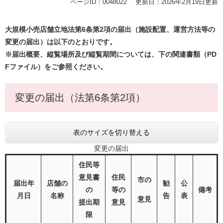
ページID：0048022
更新日：2026年2月19日更新
大規模小売店舗立地法第6条第2項の届出（施設配置、運営方法等の
変更の届出）は以下のとおりです。
※届出概要、縦覧場所及び縦覧期間については、下の関連書類（PD
Fファイル）をご参照ください。
変更の届出（法第6条第2項）
表のサイズを切り替える
変更の届出
住民等
意見書
住民
市の
届出年
店舗の
勧
公
の
等の
備考
月日
名称
告
表
意見
提出期
意見
限