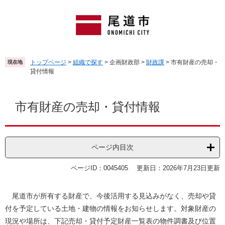
ペ
メ
ー
ニ
ジ
ュ
の
ー
先
を
頭
飛
トップページ
>
組織で探す
>
企画財政部
>
財政課
>
市有財産の売却・
現在地
で
ば
貸付情報
す
し
。
て
本
本
文
市有財産の売却・貸付情報
文
へ
ページ内目次
ページID：0045405
更新日：2026年7月23日更新
尾道市が所有する財産で、今後活用する見込みがなく、売却や貸
付を予定している土地・建物の情報をお知らせします。対象財産の
現況や場所は、下記売却・貸付予定財産一覧表の物件調書及び位置