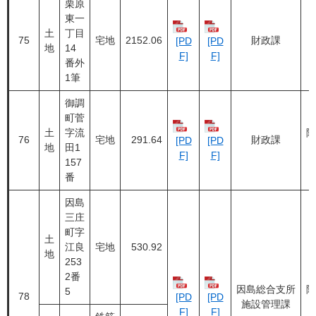
栗原
東一
土
丁目
75
宅地
2152.06
財政課
[PD
[PD
地
14
F]
F]
番外
1筆
御調
町菅
土
字流
随
76
宅地
291.64
財政課
[PD
[PD
地
田1
F]
F]
157
番
因島
三庄
町字
土
江良
宅地
530.92
地
253
2番
因島総合支所
随
5
78
[PD
[PD
施設管理課
F]
F]