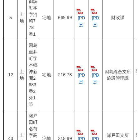
御調
町本
土
字河
5
宅地
669.99
財政課
[PD
[PD
地
崎7
F]
F]
78
番1
因島
重井
町字
本郷
随
土
沖新
因島総合支所
12
宅地
216.73
[PD
[PD
地
開2
施設管理課
F]
F]
683
番2
外1
筆
瀬戸
田町
名荷
土
字高
瀬戸田支所
随
43
宅地
318.99
[PD
[PD