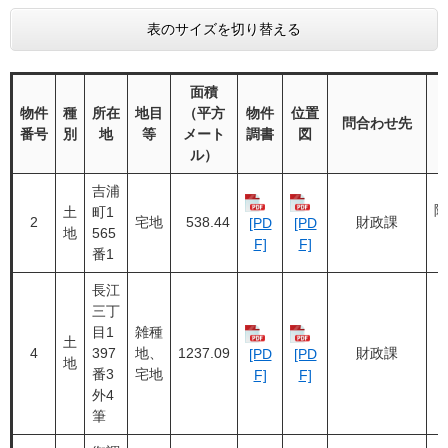
表のサイズを切り替える
面積
物件
種
所在
地目
（平方
物件
位置
問合わせ先
番号
別
地
等
メート
調書
図
ル）
吉浦
随
土
町1
2
宅地
538.44
財政課
[PD
[PD
地
565
F]
F]
番1
長江
三丁
目1
雑種
土
4
397
地、
1237.09
財政課
[PD
[PD
地
番3
宅地
F]
F]
外4
筆