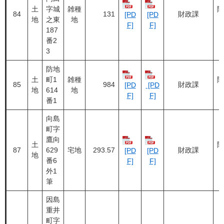
土
字城
雑種
随
84
131
財政課
[PD
[PD
地
之東
地
F]
F]
187
番2
3
防地
土
町1
雑種
随
85
984
財政課
[PD
[PD
地
614
地
F]
F]
番1
向島
町字
鷹向
土
随
87
629
宅地
293.57
財政課
[PD
[PD
地
番6
F]
F]
外1
筆
因島
重井
町字