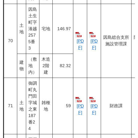
因島
土生
町字
土
湊越
宅地
146.97
地
257
因島総合支所
随
70
[PD
[PD
5番
施設管理課
F]
F]
3
（敷
木造
建
地
2階
82.32
物
内）
建
御調
町丸
門田
土
字城
雑種
71
59
財政課
[PD
[PD
地
之東
地
F]
F]
187
番2
4