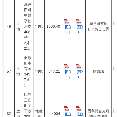
瀬戸
田町
中野
字佐
土
瀬戸田支所
随
49
満堂
宅地
1000.40
[PD
[PD
地
しまおこし課
408
F]
F]
番4
2外
2筆
栗原
町字
土
有国
随
57
宅地
847.21
財政課
[PD
[PD
地
349
F]
F]
7番
1
因島
三庄
町字
土
下砂
雑種
因島総合支所
随
62
4004
[PD
[PD
地
209
地
施設管理課