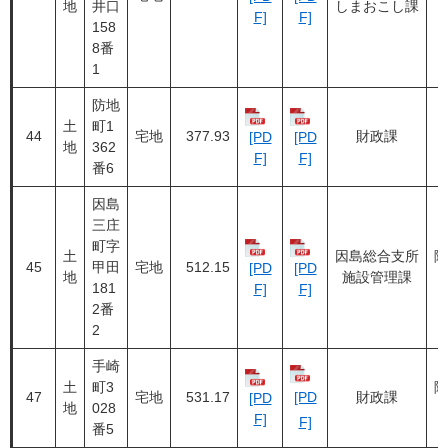
地
井口
しまおこし課
F]
F]
158
8番
1
防地
土
町1
44
宅地
377.93
財政課
[PD
[PD
地
362
F]
F]
番6
因島
三庄
町字
土
因島総合支所
随
45
甲田
宅地
512.15
[PD
[PD
地
施設管理課
181
F]
F]
2番
2
手崎
土
町3
随
47
宅地
531.17
[PD
財政課
[PD
地
028
F]
F]
番5