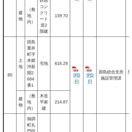
鉄筋
コン
（敷
建
クリ
地
139.70
物
ート
内）
造2
階建
因島
重井
町字
土
本郷
宅地
616.29
地
沖新
因島総合支所
随
開2
80
[PD
[PD
施設管理課
684
F]
F]
番1
（敷
木造
建
地
平家
214.87
物
内）
建
御調
町丸
門田