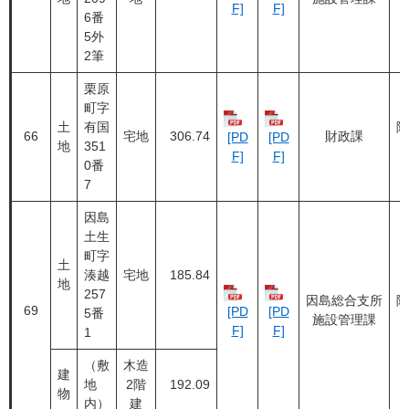
F]
F]
6番
5外
2筆
栗原
町字
土
有国
随
66
宅地
306.74
財政課
[PD
[PD
地
351
F]
F]
0番
7
因島
土生
町字
土
湊越
宅地
185.84
地
257
因島総合支所
随
69
[PD
[PD
5番
施設管理課
F]
F]
1
（敷
木造
建
地
2階
192.09
物
内）
建