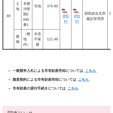
土
本郷
宅地
376.80
地
沖新
因島総合支所
随
開2
88
[PD
[PD
施設管理課
686
F]
F]
番1
（敷
木造
建
地
平家
121.48
物
内）
建
一般競争入札による市有財産売却については
こちら
​
随意契約による市有財産売却については
こちら
市有財産の貸付手続きについては
こちら