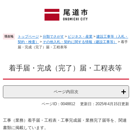
ペ
メ
ー
ニ
ジ
ュ
の
ー
先
を
頭
飛
トップページ
>
分類でさがす
>
ビジネス・産業
>
建設工事等（入札・
現在地
で
ば
契約・検査）
>
その他入札・契約に関する情報（建設工事等）
>
着手
す
し
届・完成（完了）届・工程表等
。
て
本
本
文
文
着手届・完成（完了）届・工程表等
へ
ページ内目次
ページID：0048812
更新日：2025年4月15日更新
工事（業務）着手届・工程表・工事完成届・業務完了届等を、関連
書類に掲載しています。