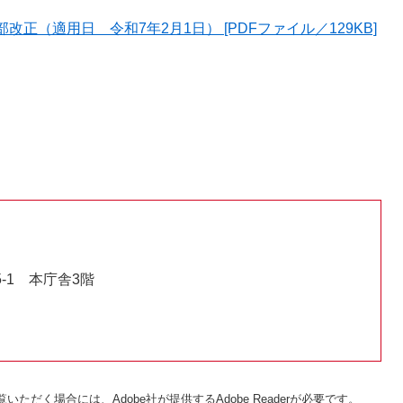
正（適用日 令和7年2月1日） [PDFファイル／129KB]
-1 本庁舎3階
いただく場合には、Adobe社が提供するAdobe Readerが必要です。