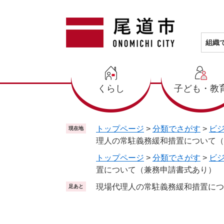
ペ
メ
ー
ニ
ジ
ュ
の
ー
組織
先
を
頭
飛
で
ば
くらし
子ども・教
す
し
。
て
本
文
トップページ
>
分類でさがす
>
ビ
現在地
へ
理人の常駐義務緩和措置について（
トップページ
>
分類でさがす
>
ビ
置について（兼務申請書式あり）
現場代理人の常駐義務緩和措置につ
足あと
本