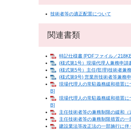
技術者等の適正配置について
関連書類
特記仕様書 [PDFファイル／218KB
(様式第1号）現場代理人兼務申請書 
(様式第5号）主任(監理)技術者兼務申
(様式第9号) 営業所技術者等兼務申請
現場代理人の常駐義務緩和措置につい
B]
現場代理人の常駐義務緩和措置につい
B]
主任技術者等の兼務制限の緩和（適用
主任技術者等の兼務制限措置の一部改
建設業法等改正法の一部施行に伴う技