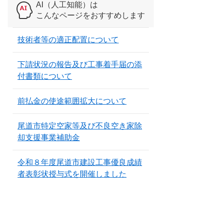
AI（人工知能）は
こんなページをおすすめします
技術者等の適正配置について
下請状況の報告及び工事着手届の添
付書類について
前払金の使途範囲拡大について
尾道市特定空家等及び不良空き家除
却支援事業補助金
令和８年度尾道市建設工事優良成績
者表彰状授与式を開催しました