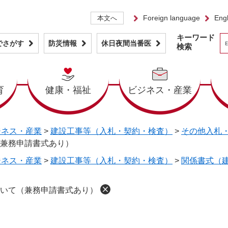
Foreign language
Engl
本文へ
キーワード
でさがす
防災情報
休日夜間当番医
検索
育
健康・福祉
ビジネス・産業
ジネス・産業
>
建設工事等（入札・契約・検査）
>
その他入札
兼務申請書式あり）
ジネス・産業
>
建設工事等（入札・契約・検査）
>
関係書式（
いて（兼務申請書式あり）