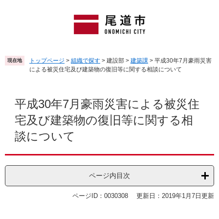
ペ
メ
ー
ニ
ジ
ュ
の
ー
先
を
頭
飛
トップページ
>
組織で探す
>
建設部
>
建築課
>
平成30年7月豪雨災害
現在地
で
ば
による被災住宅及び建築物の復旧等に関する相談について
す
し
。
て
本
本
文
平成30年7月豪雨災害による被災住
文
宅及び建築物の復旧等に関する相
へ
談について
ページ内目次
ページID：0030308
更新日：2019年1月7日更新