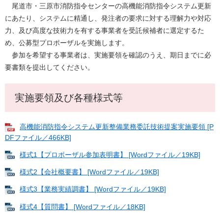
尾道市・三原市消防指令センターの高機能消防指令システム更新
にあたり、システムに精通し、発注者の要求に対する理解力や対応
力、及び高度な技術力を有する事業者を受託候補者に選定するた
め、公募型プロポーザルを実施します。
参加を希望する事業者は、実施要領を確認のうえ、期日までに必
要書類を提出してください。
実施要領及び各種様式等
高機能消防指令システム更新整備業務委託技術提案実施要領 [P
DFファイル／466KB]
様式1【プロポーザル参加表明書】 [Wordファイル／19KB]
様式2【会社概要書】 [Wordファイル／19KB]
様式3【業務実績調書】 [Wordファイル／19KB]
様式4【質問書】 [Wordファイル／18KB]