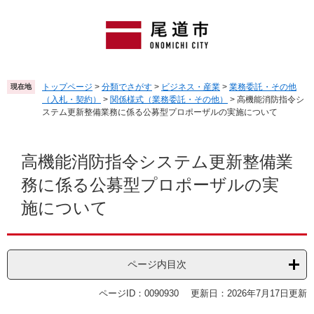
ペ
メ
ー
ニ
ジ
ュ
の
ー
先
を
頭
飛
トップページ
>
分類でさがす
>
ビジネス・産業
>
業務委託・その他
現在地
で
ば
（入札・契約）
>
関係様式（業務委託・その他）
>
高機能消防指令シ
す
し
ステム更新整備業務に係る公募型プロポーザルの実施について
。
て
本
本
文
文
高機能消防指令システム更新整備業
へ
務に係る公募型プロポーザルの実
施について
ページ内目次
ページID：0090930
更新日：2026年7月17日更新