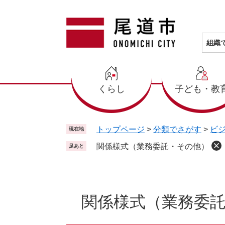
ペ
メ
ー
ニ
ジ
ュ
の
ー
組織
先
を
頭
飛
で
ば
くらし
子ども・教
す
し
。
て
本
文
トップページ
>
分類でさがす
>
ビ
現在地
へ
関係様式（業務委託・その他）
足あと
本
文
関係様式（業務委