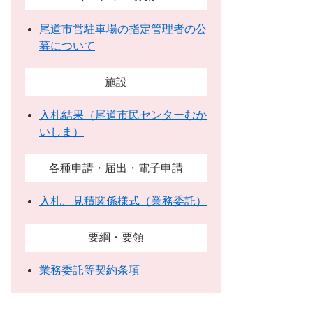
尾道市営駐車場の指定管理者の公
募について
施設
入札結果（尾道市民センターむか
いしま）
各種申請・届出・電子申請
入札、見積関係様式（業務委託）
要綱・要領
業務委託等契約条項