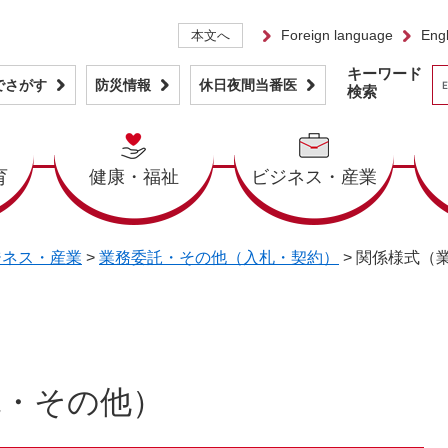
Foreign language
Engl
本文へ
キーワード
でさがす
防災情報
休日夜間当番医
検索
育
健康・福祉
ビジネス・産業
ジネス・産業
>
業務委託・その他（入札・契約）
>
関係様式（
託・その他）