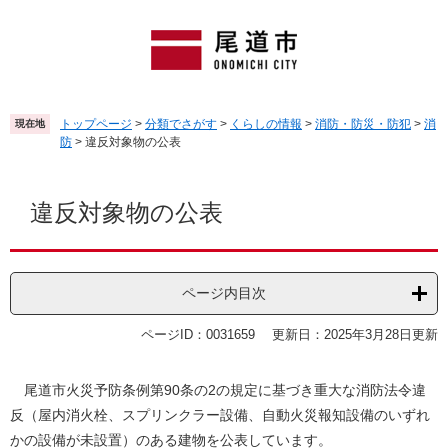
ペ
メ
ー
ニ
ジ
ュ
の
ー
先
を
頭
飛
トップページ
>
分類でさがす
>
くらしの情報
>
消防・防災・防犯
>
消
現在地
で
ば
防
>
違反対象物の公表
す
し
。
て
本
本
文
違反対象物の公表
文
へ
ページ内目次
ページID：0031659
更新日：2025年3月28日更新
尾道市火災予防条例第90条の2の規定に基づき重大な消防法令違
反（屋内消火栓、スプリンクラー設備、自動火災報知設備のいずれ
かの設備が未設置）のある建物を公表しています。