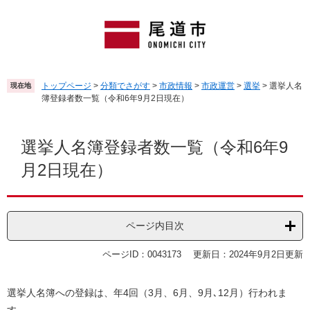
ペ
メ
ー
ニ
ジ
ュ
の
ー
先
を
頭
飛
トップページ
>
分類でさがす
>
市政情報
>
市政運営
>
選挙
>
選挙人名
現在地
で
ば
簿登録者数一覧（令和6年9月2日現在）
す
し
。
て
本
本
文
選挙人名簿登録者数一覧（令和6年9
文
月2日現在）
へ
ページ内目次
ページID：0043173
更新日：2024年9月2日更新
選挙人名簿への登録は、年4回（3月、6月、9月､12月）行われま