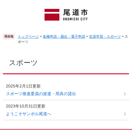
ペ
メ
ー
ニ
ジ
ュ
の
ー
先
を
頭
飛
トップページ
>
各種申請・届出・電子申請
>
生涯学習・スポーツ
>
ス
現在地
で
ば
ポーツ
す
し
。
て
本
本
文
スポーツ
文
へ
2025年2月1日更新
スポーツ推進委員の派遣・用具の貸出
2023年10月31日更新
ようこそサンボル尾道へ