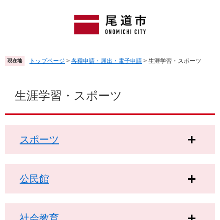
ペ
メ
ー
ニ
ジ
ュ
の
ー
先
を
頭
飛
トップページ
>
各種申請・届出・電子申請
>
生涯学習・スポーツ
現在地
で
ば
す
し
本
。
て
文
生涯学習・スポーツ
本
文
へ
スポーツ
公民館
社会教育