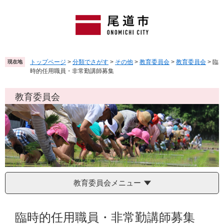
ペ
メ
ー
ニ
ジ
ュ
の
ー
先
を
頭
飛
トップページ
>
分類でさがす
>
その他
>
教育委員会
>
教育委員会
>
臨
現在地
で
ば
時的任用職員・非常勤講師募集
す
し
。
て
教育委員会
本
文
へ
教育委員会メニュー
本
文
臨時的任用職員・非常勤講師募集