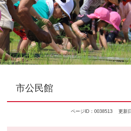
本
文
市公民館
ページID：0038513
更新日