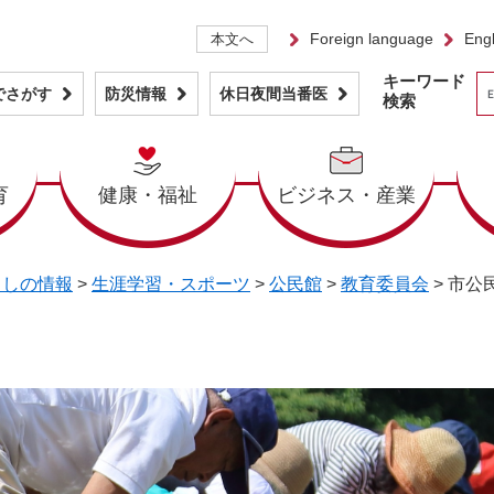
Foreign language
Engl
本文へ
キーワード
でさがす
防災情報
休日夜間当番医
検索
育
健康・福祉
ビジネス・産業
らしの情報
>
生涯学習・スポーツ
>
公民館
>
教育委員会
>
市公