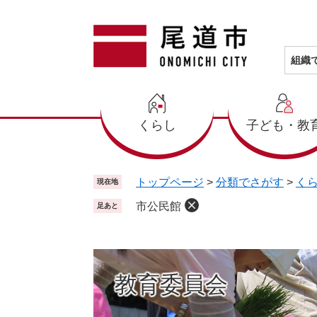
ペ
メ
ー
ニ
ジ
ュ
の
ー
組織
先
を
頭
飛
で
ば
くらし
子ども・教
す
し
。
て
本
文
トップページ
>
分類でさがす
>
く
現在地
へ
市公民館
足あと
教育委員会