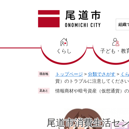
ペ
メ
ー
ニ
ジ
ュ
の
ー
組織
先
を
頭
飛
で
ば
くらし
子ども・教
す
し
。
て
本
文
トップページ
>
分類でさがす
>
く
現在地
へ
貨）のトラブルに注意してください
情報商材や暗号資産（仮想通貨）の
足あと
尾道市消費生活セ