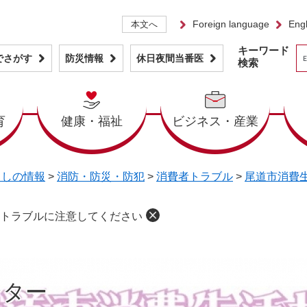
Foreign language
Engl
本文へ
キーワード
でさがす
防災情報
休日夜間当番医
検索
育
健康・福祉
ビジネス・産業
らしの情報
>
消防・防災・防犯
>
消費者トラブル
>
尾道市消費
トラブルに注意してください
ンター