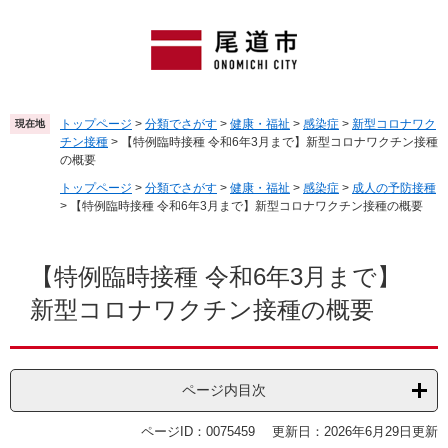
ペ
メ
ー
ニ
ジ
ュ
の
ー
先
を
頭
飛
トップページ
>
分類でさがす
>
健康・福祉
>
感染症
>
新型コロナワク
現在地
で
ば
チン接種
>
【特例臨時接種 令和6年3月まで】新型コロナワクチン接種
す
し
の概要
。
て
トップページ
>
分類でさがす
>
健康・福祉
>
感染症
>
成人の予防接種
本
>
【特例臨時接種 令和6年3月まで】新型コロナワクチン接種の概要
文
へ
本
文
【特例臨時接種 令和6年3月まで】
新型コロナワクチン接種の概要
ページ内目次
ページID：0075459
更新日：2026年6月29日更新