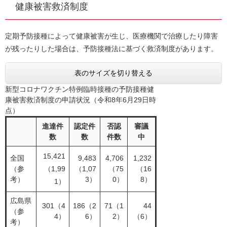
健康被害救済制度
定期予防接種によって健康被害が生じ、医療機関で治療したり障害
が残ったりした場合は、予防接種法に基づく救済制度があります。
表のサイズを切り替える
新型コロナワクチン特例臨時接種の予防接種健
康被害救済制度の申請状況（令和8年6月29日時
点）
進達件
認定件
否認
審議
数
数
件数
中
15,421
全国
9,483
4,706
1,232
（参
（1,99
（1,07
（75
（16
考）
3）
0）
8）
1）
広島県
301（4
186（2
71（1
44
（参
4）
6）
2）
（6）
考）