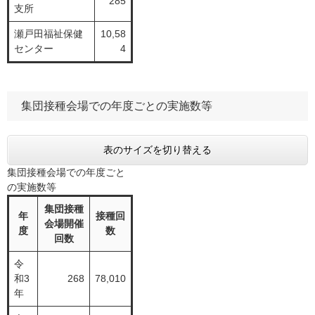
285
支所
瀬戸田福祉保健
10,58
センター
4
集団接種会場での年度ごとの実施数等
表のサイズを切り替える
集団接種会場での年度ごと
の実施数等
集団接種
年
接種回
会場開催
度
数
回数
令
和3
268
78,010
年