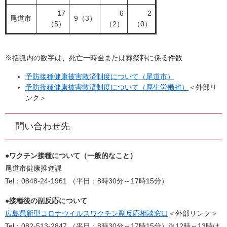
17
6
2
尾道市
9（3）
（5）
（2）
（0）
※括弧内の数字は、死亡一時金または葬祭料に係る件数
予防接種健康被害救済制度について（尾道市）
予防接種健康被害救済制度について（厚生労働省）
＜外部リ
ンク＞
問い合わせ先
●ワクチン接種について（一般的なこと）
尾道市健康推進課
Tel：0848-24-1961 （平日：8時30分～17時15分）
●接種後の副反応について
広島県新型コロナウイルスワクチン副反応相談窓口
＜外部リンク＞
Tel：082-513-2847 （平日：8時30分～17時15分）※12時～13時は