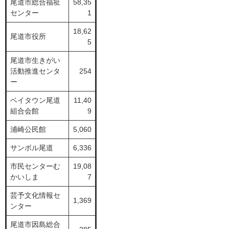
尾道市総合福祉
58,35
センター
1
18,62
尾道市役所
5
尾道市生きがい
活動推進センタ
254
ー
ベイタウン尾道
11,40
組合会館
9
浦崎公民館
5,060
サンボル尾道
6,336
市民センターむ
19,08
かいしま
7
芸予文化情報セ
1,369
ンター
尾道市因島総合