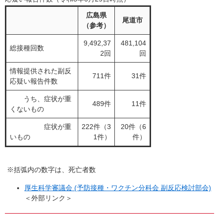
広島県
尾道市
（参考）
9,492,37
481,104
総接種回数
2回
回
情報提供された副反
711件
31件
応疑い報告件数
うち、症状が重
489件
11件
くないもの
症状が重
222件（3
20件（6
いもの
1件）
件）
※括弧内の数字は、死亡者数
厚生科学審議会 (予防接種・ワクチン分科会 副反応検討部会)
＜外部リンク＞