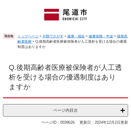
ペ
メ
ー
ニ
ジ
ュ
の
ー
先
を
頭
飛
トップページ
>
分類でさがす
>
健康・福祉
>
健康保険・年金
>
後期高
現在地
で
ば
齢者医療
>
Q.後期高齢者医療被保険者が人工透析を受ける場合の優遇
す
し
制度はありますか
。
て
本
本
文
文
Q.後期高齢者医療被保険者が人工透
へ
析を受ける場合の優遇制度はあり
ますか
ページ内目次
ページID：0039626
更新日：2024年12月2日更新