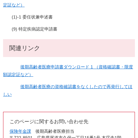
定証など）
(1)-1 委任状兼申述書
(9) 特定疾病認定申請書
関連リンク
後期高齢者医療申請書ダウンロード 1 （資格確認書・限度
額認定証など）
後期高齢者医療の資格確認書をなくしたので再発行してほ
しい
このページに関するお問い合わせ先
保険年金課
後期高齢者医療担当
〒722-8501
広島県尾道市久保一丁目15番1号 本庁舎1階