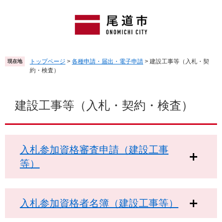
ペ
メ
ー
ニ
ジ
ュ
の
ー
先
を
頭
飛
トップページ
>
各種申請・届出・電子申請
>
建設工事等（入札・契
現在地
で
ば
約・検査）
す
し
。
て
本
本
文
建設工事等（入札・契約・検査）
文
へ
入札参加資格審査申請（建設工事
等）
入札参加資格者名簿（建設工事等）