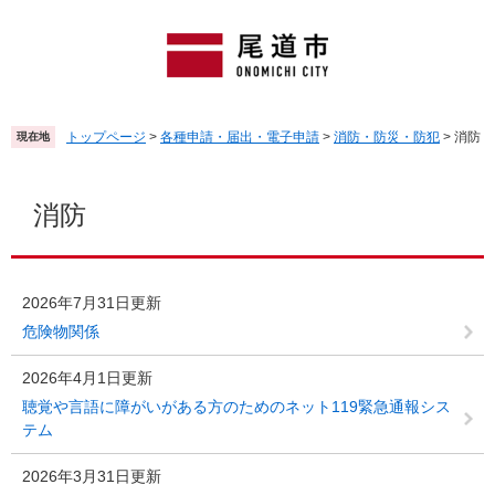
ペ
メ
ー
ニ
ジ
ュ
の
ー
先
を
頭
飛
トップページ
>
各種申請・届出・電子申請
>
消防・防災・防犯
>
消防
現在地
で
ば
す
し
本
。
て
文
消防
本
文
へ
2026年7月31日更新
危険物関係
2026年4月1日更新
聴覚や言語に障がいがある方のためのネット119緊急通報シス
テム
2026年3月31日更新