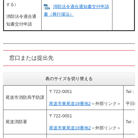
する）
消防法令適合通知書交付申請
書（興行場法）
消防法令適合通
知書交付申請
窓口または提出先
表のサイズを切り替える
〒722-0051
Tel：0
尾道市消防局予防課
尾道市東尾道18番地2
＜外部リンク＞
平日8
〒722-0051
尾道消防署
Tel：0
尾道市東尾道18番地2
＜外部リンク＞