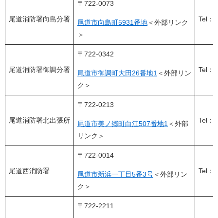
〒722-0073
尾道消防署向島分署
Tel：0
尾道市向島町5931番地
＜外部リンク
＞
〒722-0342
尾道消防署御調分署
Tel：0
尾道市御調町大田26番地1
＜外部リン
ク＞
〒722-0213
尾道消防署北出張所
Tel：0
尾道市美ノ郷町白江507番地1
＜外部
リンク＞
〒722-0014
尾道西消防署
Tel：0
尾道市新浜一丁目5番3号
＜外部リン
ク＞
〒722-2211