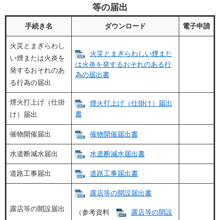
等の届出
手続き名
ダウンロード
電子申請
火災とまぎらわし
火災とまぎらわしい煙また
い煙または火炎を
は火炎を発するおそれのある行
発するおそれのあ
為の届出書​
る行為の届出
煙火打上げ（仕掛
煙火打上げ（仕掛け）届出
書
け）届出
催物開催届出
催物開催届出書
水道断減水届出
水道断減水届出書
道路工事届出
道路工事届出書
露店等の開設届出書
露店等の開設届出
（参考資料
露店等の開設