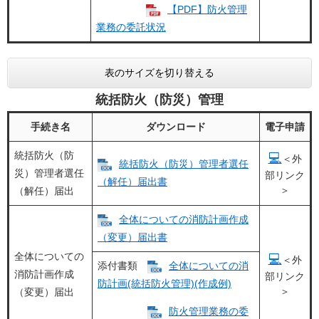
【PDF】防火管理
業務の委託状況
表のサイズを切り替える
統括防火（防災）管理
手続き名
ダウンロード
電子申請
統括防火（防
💻
＜外
統括防火（防災）管理者選任
災）管理者選任
部リンク
（解任）届出書
＞
（解任）届出
全体についての消防計画作成
（変更）届出書
全体についての
💻
＜外
添付書類
全体についての消
消防計画作成
部リンク
防計画(統括防火管理)(作成例)
＞
（変更）届出
防火管理業務の委