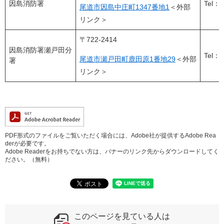
因島消防署
Tel：0
尾道市因島中庄町1347番地1
＜外部
リンク＞
〒722-2414
因島消防署瀬戸田分
Tel：0
尾道市瀬戸田町鹿田原1番地29
＜外部
署
リンク＞
PDF形式のファイルをご覧いただく場合には、Adobe社が提供するAdobe Rea
derが必要です。
Adobe Readerをお持ちでない方は、バナーのリンク先からダウンロードしてく
ださい。（無料）
このページを見ている人は