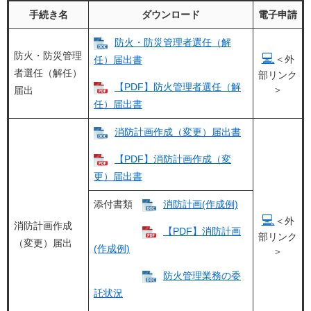
手続き名
ダウンロード
電子申請
防火・防災管理者選任（解
防火・防災管理
💻
＜外
任）届出書
者選任（解任）
部リンク
【PDF】防火管理者選任（解
＞
届出
任）届出書
消防計画作成（変更）届出書
【PDF】消防計画作成（変
更）届出書
添付書類
消防計画(作成例)
💻
＜外
消防計画作成
【PDF】消防計画
部リンク
（変更）届出
(作成例)
＞
防火管理業務の委
託状況