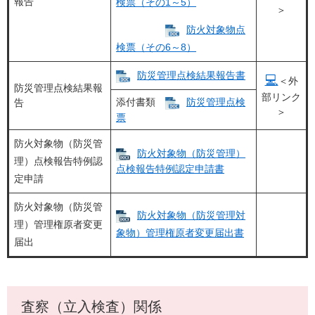
報告
検票（その1～5）
＞
防火対象物点
検票（その6～8）
防災管理点検結果報告書
💻
＜外
防災管理点検結果報
部リンク
添付書類
防災管理点検
告
＞
票
防火対象物（防災管
防火対象物（防災管理）
理）点検報告特例認
点検報告特例認定申請書
定申請
防火対象物（防災管
​防火対象物（防災管理対
理）管理権原者変更
象物）管理権原者変更届出書
届出
査察（立入検査）関係