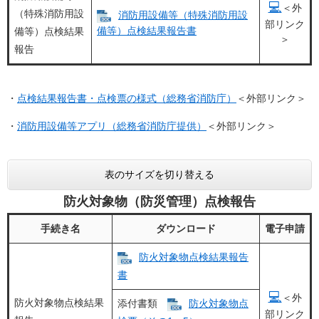
💻
＜外
（特殊消防用設
消防用設備等（特殊消防用設
部リンク
備等）点検結果報告書
備等）点検結果
＞
報告
・
点検結果報告書・点検票の様式（総務省消防庁）
＜外部リンク＞
・
消防用設備等アプリ（総務省消防庁提供）
＜外部リンク＞
表のサイズを切り替える
防火対象物（防災管理）点検報告
手続き名
ダウンロード
電子申請
防火対象物点検結果報告
書
💻
＜外
防火対象物点検結果
添付書類
防火対象物点
部リンク