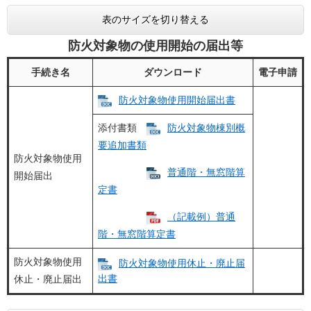
表のサイズを切り替える
防火対象物の使用開始の届出等
手続き名
ダウンロード
電子申請
防火対象物使用開始届出書
添付書類
防火対象物棟別概
要追加書類
防火対象物使用
普通階・無窓階算
開始届出
定書
（記載例）普通
階・無窓階算定書
防火対象物使用
防火対象物使用休止・廃止届
出書​
休止・廃止届出