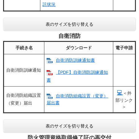
託状況
表のサイズを切り替える
自衛消防
手続き名
ダウンロード
電子申請
自衛消防訓練通知書​
自衛消防訓練通知
【PDF】自衛消防訓練通知
書
💻
＜外
自衛消防組織設置
自衛消防組織設置（変更）
部リンク
届出書
（変更）届出
＞
表のサイズを切り替える
防火管理資格取得修了証の再交付