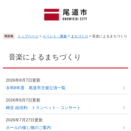
ペ
メ
ー
ニ
ジ
ュ
の
ー
先
を
頭
飛
トップページ
>
イベント・募集
>
まちづくり
>
音楽によるまちづくり
現在地
で
ば
す
し
本
。
て
文
音楽によるまちづくり
本
文
へ
2026年8月7日更新
令和8年度 尾道市主催公演一覧
2026年8月7日更新
崎谷 由佳利 トランペット・コンサート
2026年7月27日更新
ホールの催し物のご案内