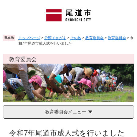
ペ
メ
ー
ニ
ジ
ュ
の
ー
先
を
頭
飛
トップページ
>
分類でさがす
>
その他
>
教育委員会
>
教育委員会
>
令
現在地
で
ば
和7年尾道市成人式を行いました
す
し
。
て
教育委員会
本
文
へ
教育委員会メニュー
本
文
令和7年尾道市成人式を行いました