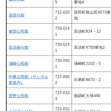
5
番地4
722-020
原田町梶山田4073番
原田分館
2
地
729-014
東部公民館
高須町924－12
1
729-014
高須南分館
高須町4750番地2
1
720-055
浦崎公民館
浦崎町2102－5
1
向東公民館（サンボル
722-006
向東町8670－2
尾道内）
2
722-033
菅野公民館
御調町大塔490
3
722-032