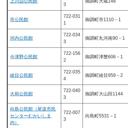
上川辺公民館
御調町大蔵148
3
722-031
市公民館
御調町市1110－1
1
722-034
河内公民館
御調町丸河南90－1
3
722-156
今津野公民館
御調町津蟹606－1
2
722-035
綾目公民館
御調町綾目959－2
4
722-040
大和公民館
御調町大山田1144
3
向島公民館（尾道市民
722-007
センターむかいしま
向島町5531－1
3
内）