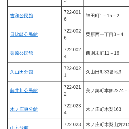
5
722-001
吉和公民館
神田町1－15－2
6
722-002
日比崎公民館
栗原西一丁目3－4
6
722-002
栗原公民館
西則末町11－16
4
722-002
久山田分館
久山田町33番地3
1
722-021
藤井川公民館
美ノ郷町本郷2274－
2
722-023
木ノ庄東分館
木ノ庄町木梨163
4
722-023
木ノ庄町木梨山方21
山方分館