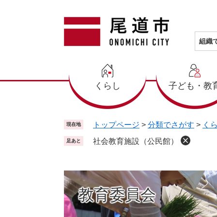
ペ
メ
ー
ニ
ジ
ュ
の
ー
組織
先
を
頭
飛
で
ば
くらし
子ども・教
す
し
。
て
本
文
トップページ
>
分類でさがす
>
く
現在地
へ
社会教育施設（公民館）
足あと
教育委員会