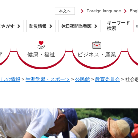
Foreign language
Engl
本文へ
キーワード
でさがす
防災情報
休日夜間当番医
検索
育
健康・福祉
ビジネス・産業
らしの情報
>
生涯学習・スポーツ
>
公民館
>
教育委員会
>
社会