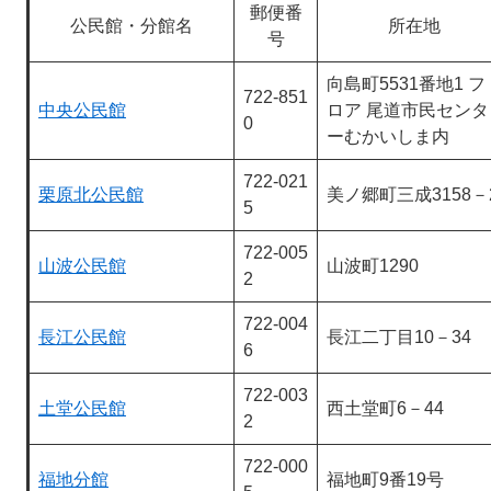
郵便番
公民館・分館名
所在地
号
向島町5531番地1 フ
722-851
中央公民館
ロア 尾道市民センタ
0
ーむかいしま内
722-021
栗原北公民館
美ノ郷町三成3158－
5
722-005
山波公民館
山波町1290
2
722-004
長江公民館
長江二丁目10－34
6
722-003
土堂公民館
西土堂町6－44
2
722-000
福地分館
福地町9番19号