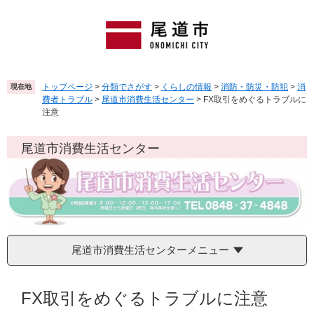
ペ
メ
ー
ニ
ジ
ュ
の
ー
先
を
頭
飛
トップページ
>
分類でさがす
>
くらしの情報
>
消防・防災・防犯
>
消
現在地
で
ば
費者トラブル
>
尾道市消費生活センター
>
FX取引をめぐるトラブルに
す
し
注意
。
て
本
尾道市消費生活センター
文
へ
尾道市消費生活センターメニュー
本
文
FX取引をめぐるトラブルに注意