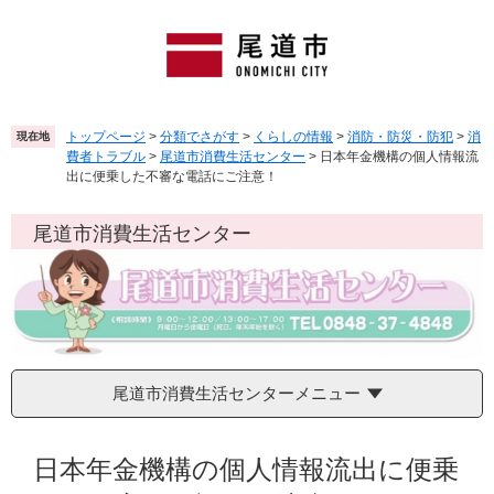
ペ
メ
ー
ニ
ジ
ュ
の
ー
先
を
頭
飛
トップページ
>
分類でさがす
>
くらしの情報
>
消防・防災・防犯
>
消
現在地
で
ば
費者トラブル
>
尾道市消費生活センター
>
日本年金機構の個人情報流
す
し
出に便乗した不審な電話にご注意！
。
て
本
尾道市消費生活センター
文
へ
尾道市消費生活センターメニュー
本
文
日本年金機構の個人情報流出に便乗