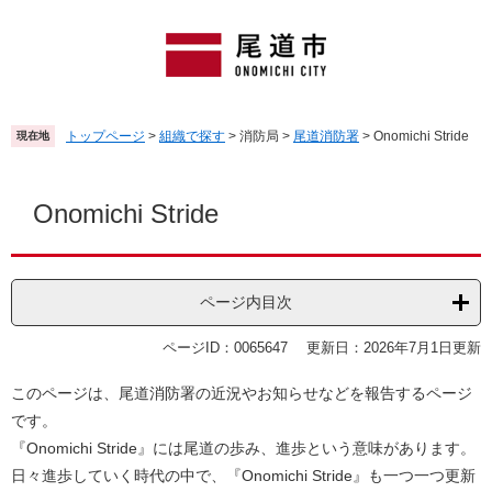
ペ
メ
ー
ニ
ジ
ュ
の
ー
先
を
頭
飛
トップページ
>
組織で探す
>
消防局
>
尾道消防署
>
Onomichi Stride
現在地
で
ば
す
し
本
。
て
文
Onomichi Stride
本
文
へ
ページ内目次
ページID：0065647
更新日：2026年7月1日更新
このページは、尾道消防署の近況やお知らせなどを報告するページ
です。
『Onomichi Stride』には尾道の歩み、進歩という意味があります。
日々進歩していく時代の中で、『Onomichi Stride』も一つ一つ更新