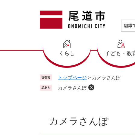
ペ
メ
ー
ニ
ジ
ュ
の
ー
組織
先
を
頭
飛
で
ば
くらし
子ども・教
す
し
。
て
本
文
トップページ
>
カメラさんぽ
現在地
へ
カメラさんぽ
足あと
本
文
カメラさんぽ