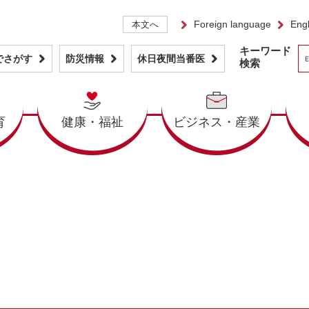
Foreign language
Engl
本文へ
キーワード
でさがす
防災情報
休日夜間当番医
検索
育
健康・福祉
ビジネス・産業