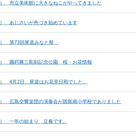
2） 市立美術館に大きなねこがやってきました
1） あじさいが色づき始めています
0） 第73回尾道みなと祭
9） 圓鍔勝三彫刻記念公園 桜・お花情報
8） 4月2日、尾道はお花見日和でした。
7） 広島交響楽団の演奏会が因島南小学校でありました
6） 一年の始まり 立春です。