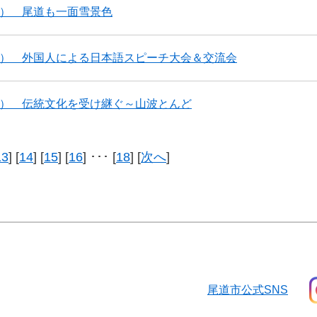
4） 尾道も一面雪景色
5） 外国人による日本語スピーチ大会＆交流会
3） 伝統文化を受け継ぐ～山波とんど
13
] [
14
] [
15
] [
16
] ･･･ [
18
] [
次へ
]
尾道市公式SNS