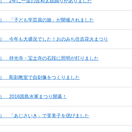
8） 2年に一度の吉和太鼓踊りがありました
0） 「子ども学芸員の旅」が開催されました
7） 今年も大盛況でした！おのみち住吉花火まつり
6） 持光寺・宝土寺の石段に照明が灯りました
5） 彫刻教室で自刻像をつくりました
4） 2016因島水軍まつり開幕！
3） 「あじさいき」で芙美子を偲びました