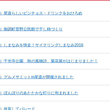
2）尾道らしいピンチョス・ドリンクをおひろめ
1）御調町菅野公民館で干し柿づくり
0）しまなみを快走！サイクリングしまなみ2016
9）千光寺公園 秋の風物詩、菊花展がはじまりました！
8）グルメサミットin尾道が開催されました
7）ぼんぼりのあたたかな灯りに包まれました
6）仮装してパレード