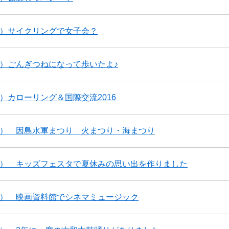
5）サイクリングで女子会？
4）ごんぎつねになって歩いたよ♪
3）カローリング＆国際交流2016
2） 因島水軍まつり 火まつり・海まつり
9） キッズフェスタで夏休みの思い出を作りました
1） 映画資料館でシネマミュージック