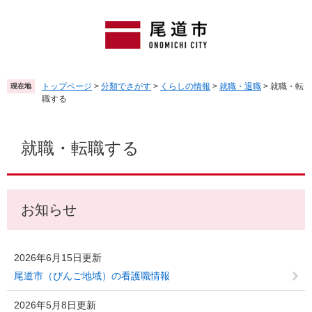
ペ
メ
ー
ニ
ジ
ュ
の
ー
先
を
頭
飛
トップページ
>
分類でさがす
>
くらしの情報
>
就職・退職
>
就職・転
現在地
で
ば
職する
す
し
。
て
本
本
文
就職・転職する
文
へ
お知らせ
2026年6月15日更新
尾道市（びんご地域）の看護職情報
2026年5月8日更新