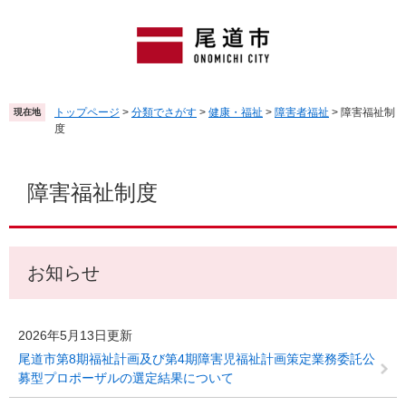
ペ
メ
ー
ニ
ジ
ュ
の
ー
先
を
頭
飛
トップページ
>
分類でさがす
>
健康・福祉
>
障害者福祉
>
障害福祉制
現在地
で
ば
度
す
し
。
て
本
本
文
障害福祉制度
文
へ
お知らせ
2026年5月13日更新
尾道市第8期福祉計画及び第4期障害児福祉計画策定業務委託公
募型プロポーザルの選定結果について