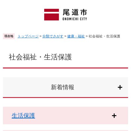
ペ
メ
ー
ニ
ジ
ュ
の
ー
先
を
頭
飛
トップページ
>
分類でさがす
>
健康・福祉
>
社会福祉・生活保護
現在地
で
ば
す
し
本
。
て
文
社会福祉・生活保護
本
文
へ
新着情報
生活保護