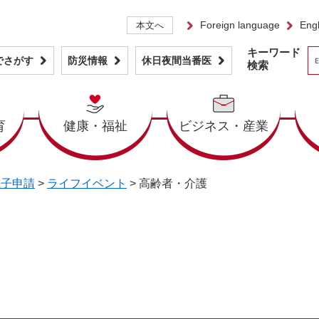
Foreign language
Engl
本文へ
キーワード
でさがす
防災情報
休日夜間当番医
検索
育
健康・福祉
ビジネス・産業
電子申請
>
ライフイベント
>
高齢者・介護