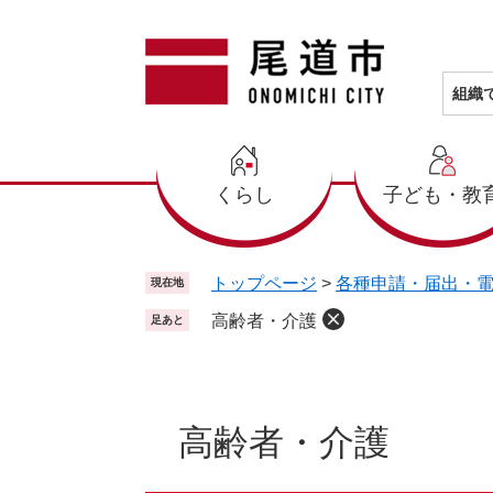
ペ
メ
ー
ニ
ジ
ュ
の
ー
組織
先
を
頭
飛
で
ば
くらし
子ども・教
す
し
。
て
本
文
トップページ
>
各種申請・届出・
現在地
へ
高齢者・介護
足あと
本
文
高齢者・介護