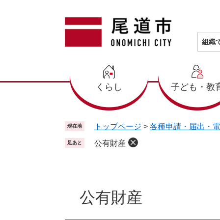
ペ
メ
ー
ニ
ジ
ュ
の
ー
組織
先
を
頭
飛
で
ば
くらし
子ども・教
す
し
。
て
本
文
トップページ
>
各種申請・届出・
現在地
へ
公有財産
足あと
本
文
公有財産