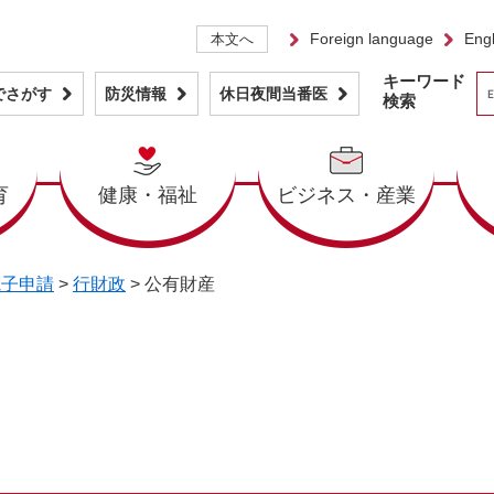
Foreign language
Engl
本文へ
キーワード
でさがす
防災情報
休日夜間当番医
検索
育
健康・福祉
ビジネス・産業
電子申請
>
行財政
>
公有財産