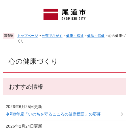
ペ
メ
ー
ニ
ジ
ュ
の
ー
先
を
頭
飛
トップページ
>
分類でさがす
>
健康・福祉
>
健診・保健
>
心の健康づ
現在地
で
ば
くり
す
し
。
て
本
本
文
心の健康づくり
文
へ
おすすめ情報
2026年6月25日更新
令和8年度「いのちを守るこころの健康標語」の応募
2026年2月24日更新