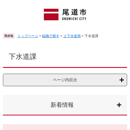
ペ
メ
ー
ニ
ジ
ュ
の
ー
先
を
頭
飛
トップページ
>
組織で探す
>
上下水道局
>
下水道課
現在地
で
ば
す
し
本
。
て
文
下水道課
本
文
へ
ページ内目次
新着情報