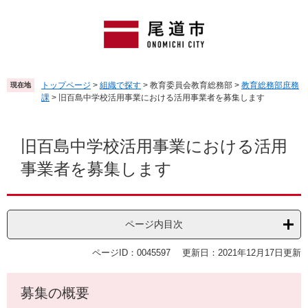
ペ
メ
ー
ニ
ジ
ュ
の
ー
先
を
頭
飛
トップページ
>
組織で探す
>
教育委員会教育総務部
>
教育総務部庶務
現在地
で
ば
課
>
旧百島中学校活用事業における活用事業者を募集します
す
し
。
て
本
本
文
旧百島中学校活用事業における活用
文
事業者を募集します
へ
ページ内目次
ページID：0045597
更新日：2021年12月17日更新
募集の概要