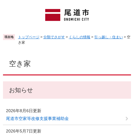
ペ
メ
ー
ニ
ジ
ュ
の
ー
先
を
頭
飛
トップページ
>
分類でさがす
>
くらしの情報
>
引っ越し・住まい
>
空
現在地
で
ば
き家
す
し
。
て
本
本
文
空き家
文
へ
お知らせ
2026年8月6日更新
尾道市空家等改修支援事業補助金
2026年5月7日更新