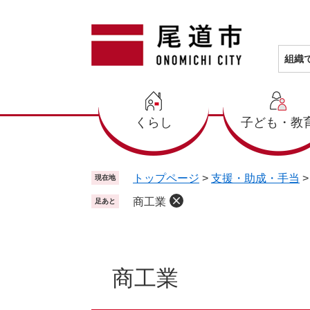
ペ
メ
ー
ニ
ジ
ュ
の
ー
組織
先
を
頭
飛
で
ば
くらし
子ども・教
す
し
。
て
本
文
トップページ
>
支援・助成・手当
現在地
へ
商工業
足あと
本
文
商工業