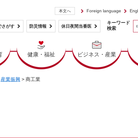
Foreign language
Engl
本文へ
キーワード
でさがす
防災情報
休日夜間当番医
検索
育
健康・福祉
ビジネス・産業
>
産業振興
>
商工業