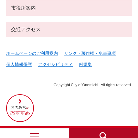
市役所案内
交通アクセス
ホームページのご利用案内
リンク・著作権・免責事項
個人情報保護
アクセシビリティ
例規集
Copyright City of Onomichi . All rights reserved.
尾
道
市
の
お
す
す