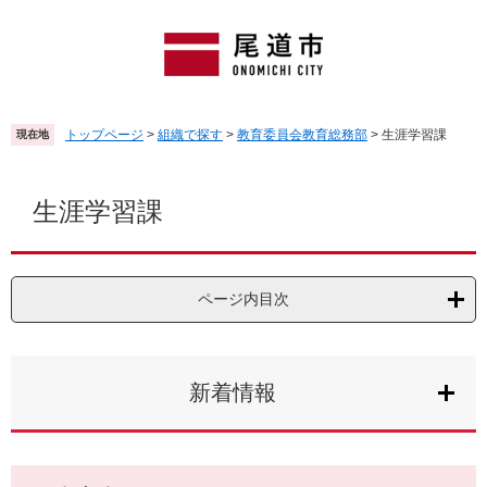
ペ
メ
ー
ニ
ジ
ュ
の
ー
先
を
頭
飛
トップページ
>
組織で探す
>
教育委員会教育総務部
>
生涯学習課
現在地
で
ば
す
し
本
。
て
文
生涯学習課
本
文
へ
ページ内目次
新着情報