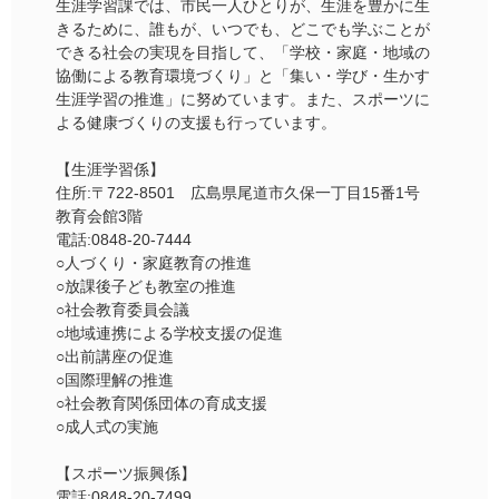
生涯学習課では、市民一人ひとりが、生涯を豊かに生
きるために、誰もが、いつでも、どこでも学ぶことが
できる社会の実現を目指して、「学校・家庭・地域の
協働による教育環境づくり」と「集い・学び・生かす
生涯学習の推進」に努めています。また、スポーツに
よる健康づくりの支援も行っています。
【生涯学習係】
住所:〒722-8501 広島県尾道市久保一丁目15番1号
教育会館3階
電話:0848-20-7444
○人づくり・家庭教育の推進
○放課後子ども教室の推進
○社会教育委員会議
○地域連携による学校支援の促進
○出前講座の促進
○国際理解の推進
○社会教育関係団体の育成支援
○成人式の実施
【スポーツ振興係】
電話:0848-20-7499