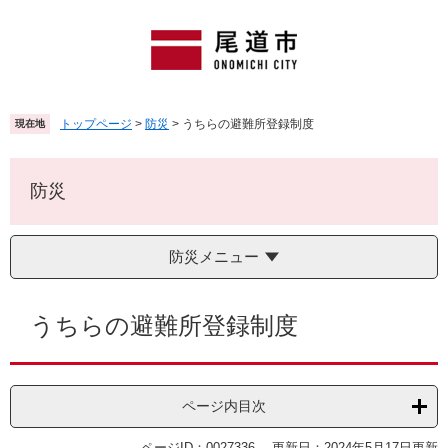
ペ
メ
ー
ニ
ジ
ュ
の
ー
先
を
頭
飛
トップページ
>
防災
>
うちらの避難所登録制度
現在地
で
ば
す
し
。
て
防災
本
文
へ
防災メニュー
本
文
うちらの避難所登録制度
ページ内目次
ページID：0027336
更新日：2024年5月17日更新