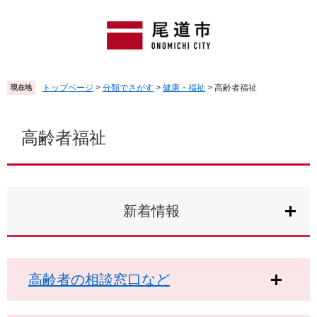
ペ
メ
ー
ニ
ジ
ュ
の
ー
先
を
頭
飛
トップページ
>
分類でさがす
>
健康・福祉
>
高齢者福祉
現在地
で
ば
す
し
本
。
て
文
高齢者福祉
本
文
へ
新着情報
高齢者の相談窓口など