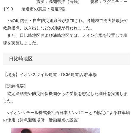
震源：高知県沖（海底） 規模：マグニチュー
ド9.0 尾道市の震度：震度6強
75の町内会・自主防災組織等が参加され、各地域で消火器取扱や
救急指導、炊き出しなどの訓練が行われました。
また、日比崎地区および浦崎地区では、メイン会場を設置して訓
練を実施しました。
日比崎地区
【場所】イオンスタイル尾道・DCM尾道店 駐車場
【訓練概要】
協定締結先や防災関係機関からの受援を想定した訓練を実施しま
した。
○イオンリテール株式会社西日本カンパニーとの協定による駐車場
の使用（緊急避難場所・活動拠点の設置）