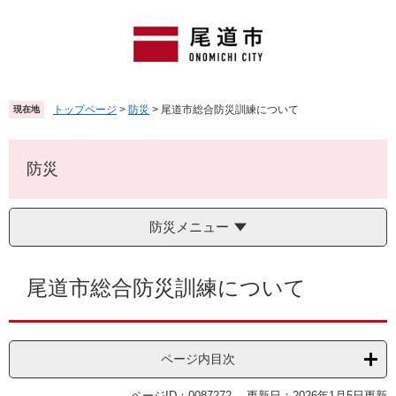
ペ
メ
ー
ニ
ジ
ュ
の
ー
先
を
頭
飛
トップページ
>
防災
>
尾道市総合防災訓練について
現在地
で
ば
す
し
。
て
防災
本
文
へ
防災メニュー
本
文
尾道市総合防災訓練について
ページ内目次
ページID：0087272
更新日：2026年1月5日更新