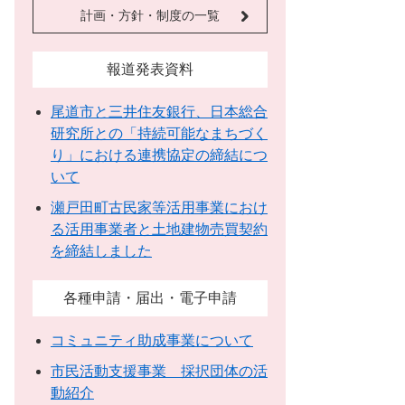
計画・方針・制度の一覧
報道発表資料
尾道市と三井住友銀行、日本総合
研究所との「持続可能なまちづく
り」における連携協定の締結につ
いて
瀬戸田町古民家等活用事業におけ
る活用事業者と土地建物売買契約
を締結しました
各種申請・届出・電子申請
コミュニティ助成事業について
市民活動支援事業 採択団体の活
動紹介