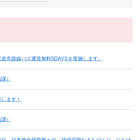
道市路線バス運賃無料5DAYSを実施します。
画課）
催します！
画課）
銀行、日本総合研究所との「持続可能なまちづくり」におけ