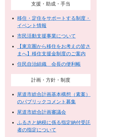
支援・助成・手当
移住・定住をサポートする制度・
イベント情報
市民活動支援事業について
【東京圏から移住をお考えの皆さ
まへ】移住支援金制度のご案内
住民自治組織 会長の便利帳
計画・方針・制度
尾道市総合計画基本構想（素案）
のパブリックコメント募集
尾道市総合計画審議会
ふるさと納税に係る指定納付受託
者の指定について