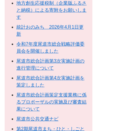
地方創生応援税制（企業版ふるさ
と納税）による寄附をお願いしま
す
統計おのみち 2026年4月1日更
新
令和7年度尾道市総合戦略評価委
員会を開催しました
尾道市総合計画第3次実施計画の
進行管理について
尾道市総合計画第4次実施計画を
策定しました
尾道市総合計画策定支援業務に係
るプロポーザルの実施及び審査結
果について
尾道市公共交通ナビ
第2期尾道市まち・ひと・しごと