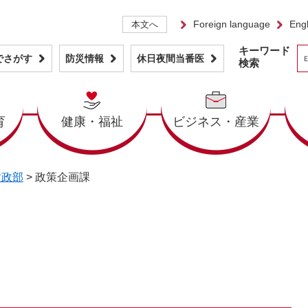
Foreign language
Engl
本文へ
キーワード
でさがす
防災情報
休日夜間当番医
検索
育
健康・福祉
ビジネス・産業
財政部
>
政策企画課