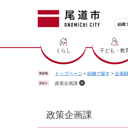
ペ
メ
ー
ニ
ジ
ュ
の
ー
組織
先
を
頭
飛
で
ば
くらし
子ども・教
す
し
。
て
本
文
トップページ
>
組織で探す
>
企画
現在地
へ
政策企画課
足あと
本
文
政策企画課