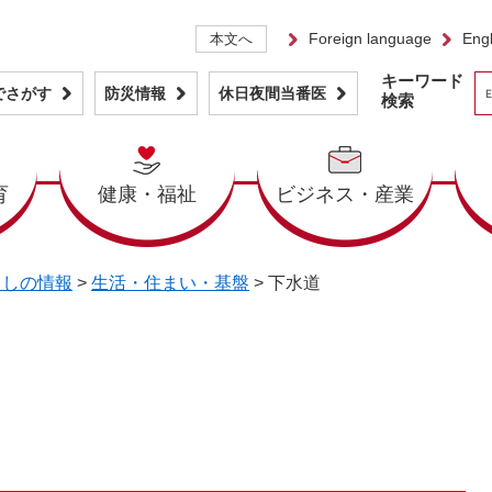
Foreign language
Engl
本文へ
キーワード
でさがす
防災情報
休日夜間当番医
検索
育
健康・福祉
ビジネス・産業
らしの情報
>
生活・住まい・基盤
>
下水道