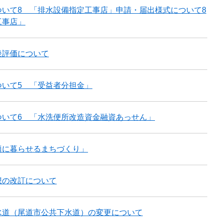
ついて8 「排水設備指定工事店」申請・届出様式について8
事店」
後評価について
ついて5 「受益者分担金」
ついて6 「水洗便所改造資金融資あっせん」
適に暮らせるまちづくり」
想の改訂について
水道（尾道市公共下水道）の変更について