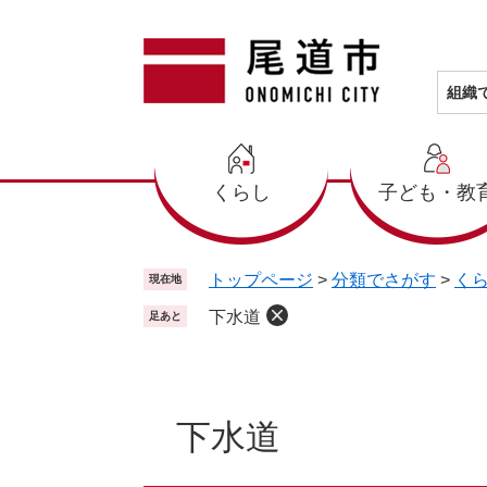
ペ
メ
ー
ニ
ジ
ュ
の
ー
組織
先
を
頭
飛
で
ば
くらし
子ども・教
す
し
。
て
本
文
トップページ
>
分類でさがす
>
く
現在地
へ
下水道
足あと
本
文
下水道