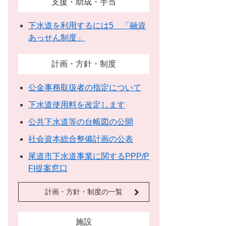
支援・助成・手当
下水道を利用するには5 「融資
あっせん制度」
計画・方針・制度
公金事務取扱者の指定について
下水道使用料を改定します
公共下水道等の台帳図の公開
社会資本総合整備計画の公表
尾道市下水道事業に関するPPP/P
FI提案窓口
計画・方針・制度の一覧
施設