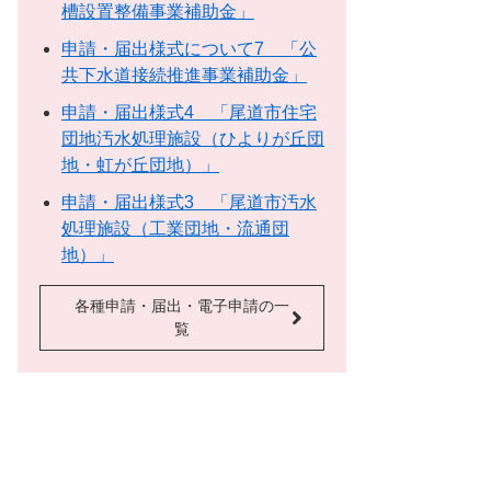
槽設置整備事業補助金」
申請・届出様式について7 「公
共下水道接続推進事業補助金」
申請・届出様式4 「尾道市住宅
団地汚水処理施設（ひよりが丘団
地・虹が丘団地）」
申請・届出様式3 「尾道市汚水
処理施設（工業団地・流通団
地）」
各種申請・届出・電子申請の一
覧